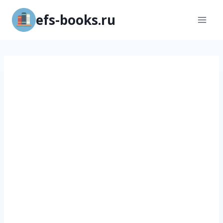
Перейти
efs-books.ru
к
содержимому