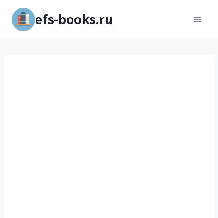
Перейти
efs-books.ru
к
содержимому