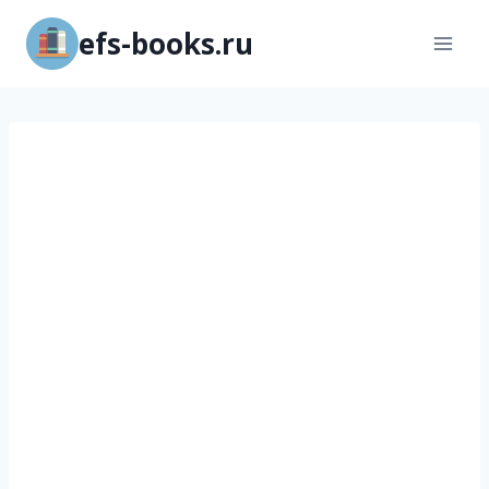
Перейти
efs-books.ru
к
содержимому