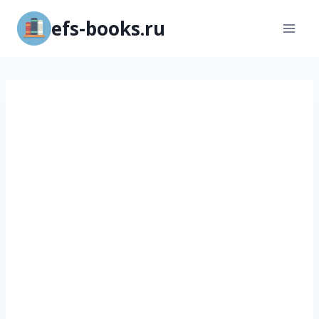
Перейти
efs-books.ru
к
содержимому