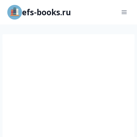
Перейти
efs-books.ru
к
содержимому