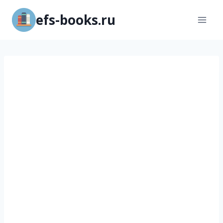
Перейти
efs-books.ru
к
содержимому