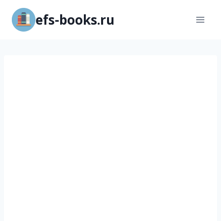
Перейти
efs-books.ru
к
содержимому