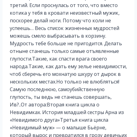
третий. Если проснулась от того, что вместо
котика у тебя в кровати неизвестный мужик,
поскорее делай ноги. Потому что коли не
успеешь… Весь список жизненных мудростей
можешь смело выбрасывать в корзину.
Мудрость тебе больше не пригодится. Делать
отныне станешь только самые отъявленные
глупости.Такие, как спасти врага своего
народа.Такие, как дать ему зелье невидимости,
чтоб сберечь его мохнатую шкуру от дырок в
нескольких местах.Но только не влюбляться!
Самую последнюю, самоубийственную
глупость, ты ведь не станешь совершать,
Ив?..От автора:Вторая книга цикла о
Невидимках. История младшей сестры Арна из
«Невидимого друга»Третья книга цикла
«Невидимый муж» — о малыше Бьёрне,
который вырос и превратился в грозу девичьих