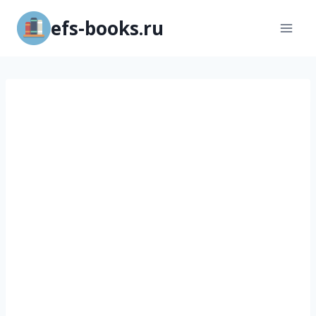
Перейти
efs-books.ru
к
содержимому