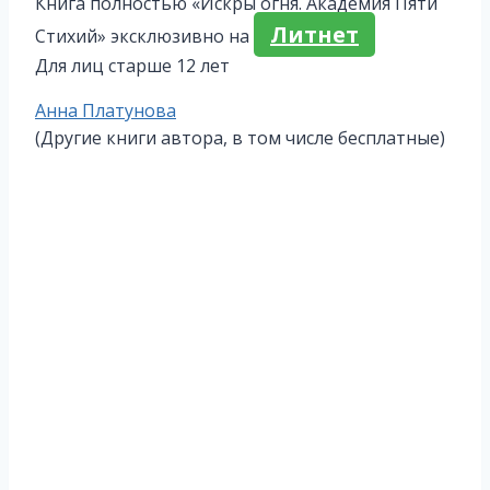
Книга полностью «Искры огня. Академия Пяти
Литнет
Стихий» эксклюзивно на
Для лиц старше 12 лет
Метки
Анна Платунова
записи:
(Другие книги автора, в том числе бесплатные)