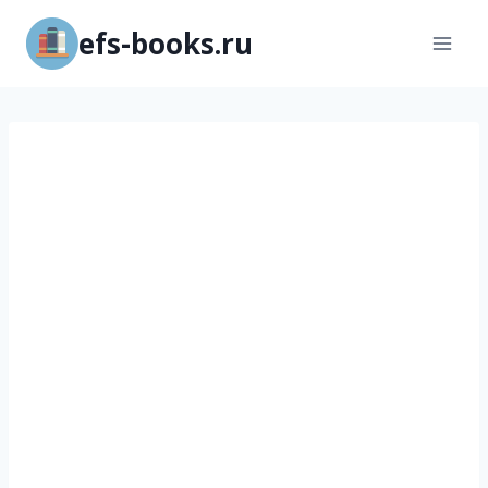
Перейти
efs-books.ru
к
содержимому