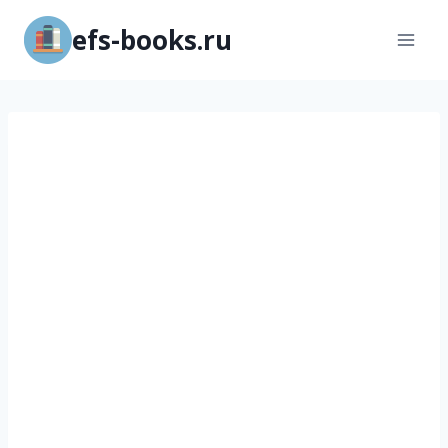
Перейти
efs-books.ru
к
содержимому