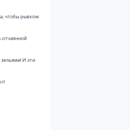
ка, чтобы рывком
 в отчаянной
 зельями! И эти
т!