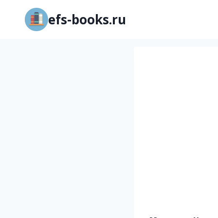
Перейти
efs-books.ru
к
содержимому