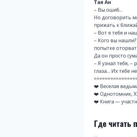
Тая Ан
– Вы ошиб…
Но договорить мн
прижать к ближа
– Вот я тебя и н
– Кого вы нашли? 
попытке оторвать
Да он просто сум
– Я узнал тебя, –
глаза… Их тебе н
===============
❤️ Веселая ведьм
❤️ Однотомник, Х
❤️ Книга — участ
Где читать 