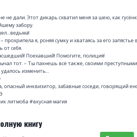
е не дали. Этот дикарь схватил меня за шею, как гусён
йшему забору.
ашел…ведьма!
– прохрипела я, роняя сумку и хватаясь за его запястье
 от себя.
асшедший! Поехавший! Помогите, полиция!
 рычал тот. – Ты пахнешь всё также, своими преступными
е удалось изменить…
=
а, опасный инквизитор, забавные соседи, говорящий ено
Э
ник литмоба #вкусная магия
полную книгу