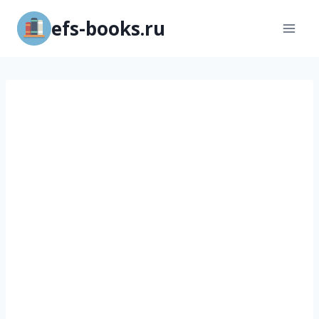
Перейти
efs-books.ru
к
содержимому