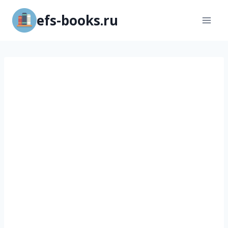
Перейти
efs-books.ru
к
содержимому