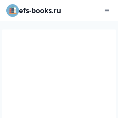
Перейти
efs-books.ru
к
содержимому