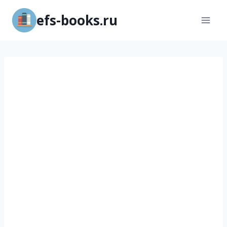
Перейти
efs-books.ru
к
содержимому