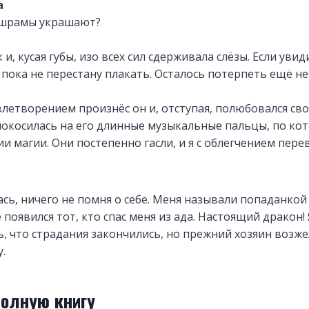
а
, шрамы украшают?
 и, кусая губы, изо всех сил сдерживала слёзы. Если уви
 пока не перестану плакать. Осталось потерпеть ещё 
довлетворением произнёс он и, отступая, полюбовался с
покосилась на его длинные музыкальные пальцы, по ко
 магии. Они постепенно гасли, и я с облегчением пере
сь, ничего не помня о себе. Меня называли попаданкой 
 появился тот, кто спас меня из ада. Настоящий дракон! 
ь, что страдания закончились, но прежний хозяин возж
.
полную книгу