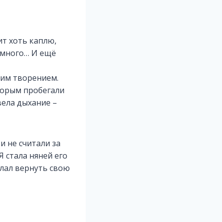
дит хоть каплю,
немного… И ещё
воим творением.
торым пробегали
вела дыхание –
и не считали за
Я стала няней его
елал вернуть свою