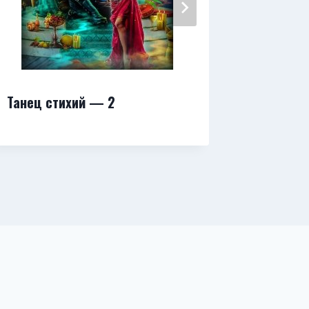
Танец стихий — 2
Адептка