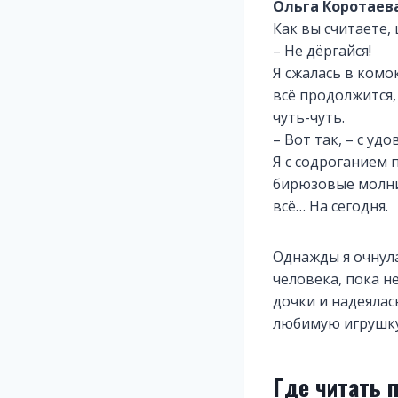
Ольга Коротаев
Как вы считаете
– Не дёргайся!
Я сжалась в комок
всё продолжится,
чуть-чуть.
– Вот так, – с у
Я с содроганием 
бирюзовые молнии
всё… На сегодня.
Однажды я очнула
человека, пока не
дочки и надеялас
любимую игрушку
Где читать 