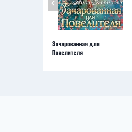
х
Зачарованная для
Повелителя