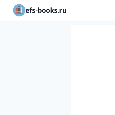
Перейти
efs-books.ru
к
содержимому