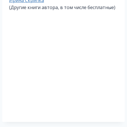
Метки
Ирина Скрипка
записи:
(Другие книги автора, в том числе бесплатные)