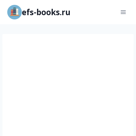
Перейти
efs-books.ru
к
содержимому