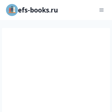
Перейти
efs-books.ru
к
содержимому