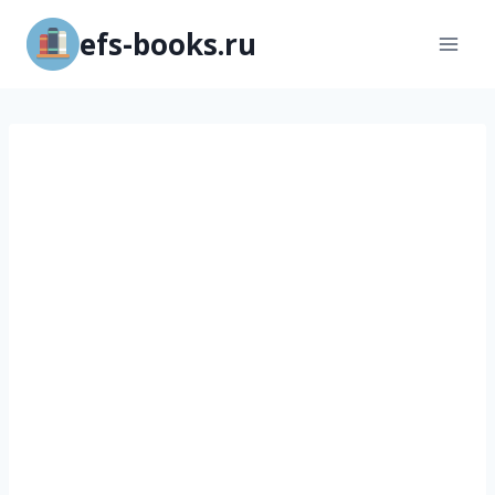
Перейти
efs-books.ru
к
содержимому