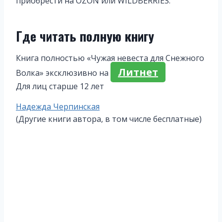
приобрести на ОZON или WILDBERRIES.
Где читать полную книгу
Книга полностью «Чужая невеста для Снежного
Литнет
Волка» эксклюзивно на
Для лиц старше 12 лет
Метки
Надежда Черпинская
записи:
(Другие книги автора, в том числе бесплатные)