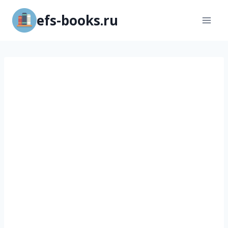
Перейти
efs-books.ru
к
содержимому