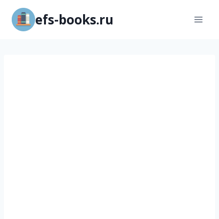
Перейти
efs-books.ru
к
содержимому