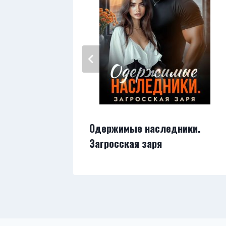
ая жена
Одержимые наследники.
Загросская заря