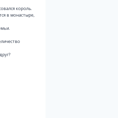
овался король.
тся в монастыре,
емьи.
еличество
друг?