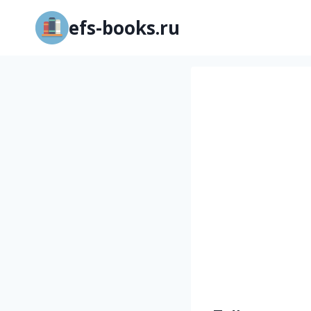
Перейти
efs-books.ru
к
содержимому