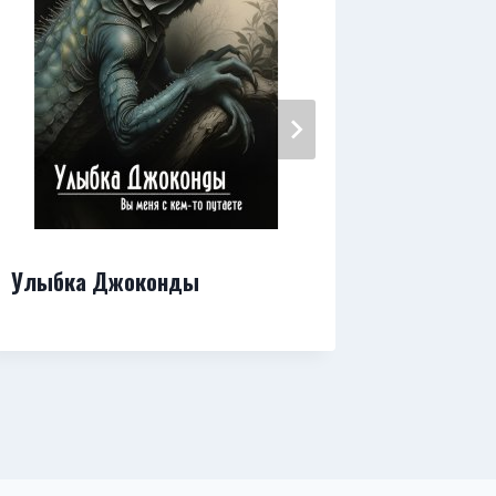
Улыбка Джоконды
Рыжик