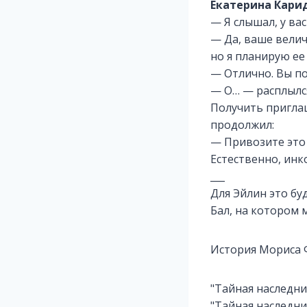
Екатерина Кари
— Я слышал, у ва
— Да, ваше велич
но я планирую ее
— Отлично. Вы по
— О… — расплылся
Получить приглаш
продолжил:
— Привозите это 
Естественно, инк
___
Для Эйлин это бу
Бал, на котором 
История Мориса Ф
"Тайная наследниц
"Тайная наследниц