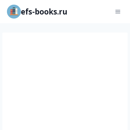
Перейти
efs-books.ru
к
содержимому