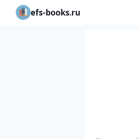
Перейти
efs-books.ru
к
содержимому