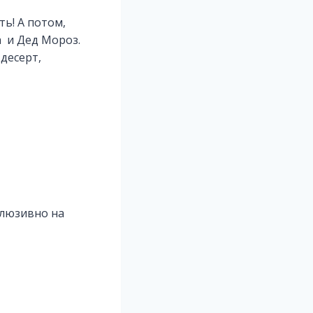
ть! А потом,
а и Дед Мороз.
десерт,
клюзивно на