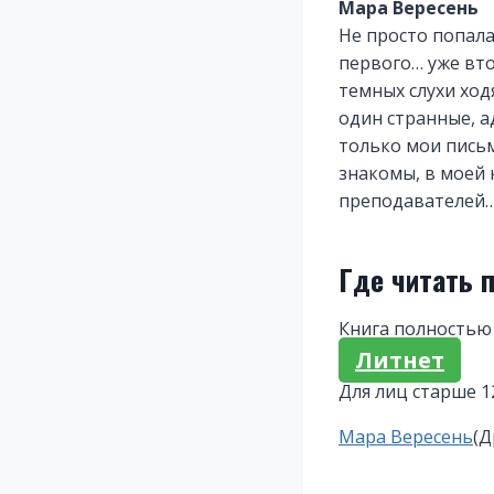
Мара Вересень
Не просто попала
первого… уже вто
темных слухи ход
один странные, а
только мои письм
знакомы, в моей 
преподавателей… 
Где читать 
Книга полностью 
Литнет
Для лиц старше 1
Метки
Мара Вересень
(Д
записи: