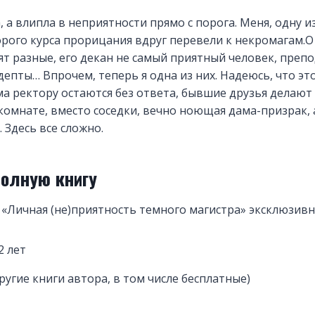
, а влипла в неприятности прямо с порога. Меня, одну 
рого курса прорицания вдруг перевели к некромагам.О
ят разные, его декан не самый приятный человек, преп
депты… Впрочем, теперь я одна из них. Надеюсь, что эт
а ректору остаются без ответа, бывшие друзья делают 
комнате, вместо соседки, вечно ноющая дама-призрак, 
Здесь все сложно.
полную книгу
«Личная (не)приятность темного магистра» эксклюзивн
2 лет
ругие книги автора, в том числе бесплатные)