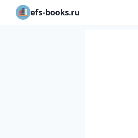
Перейти
efs-books.ru
к
содержимому