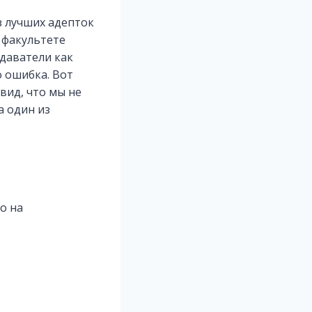
из лучших адепток
 факультете
одаватели как
о ошибка. Вот
вид, что мы не
а один из
о на