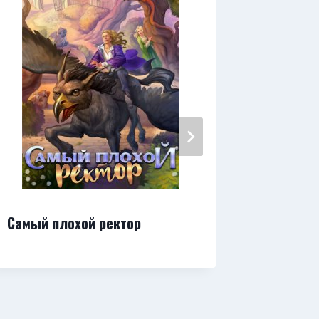
Самый плохой ректор
Попадан
Драконо
Хомяка