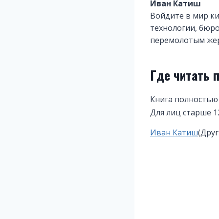
Иван Катиш
Войдите в мир к
технологии, бюро
перемолотым жер
Где читать 
Книга полностью
Для лиц старше 1
Метки
Иван Катиш
(Друг
записи: