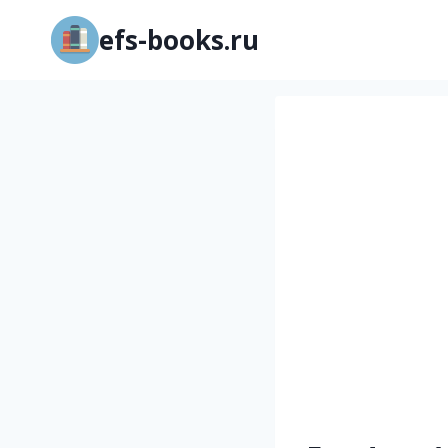
Перейти
efs-books.ru
к
содержимому