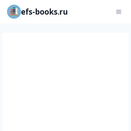
Перейти
efs-books.ru
к
содержимому