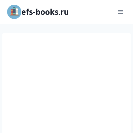
Перейти
efs-books.ru
к
содержимому