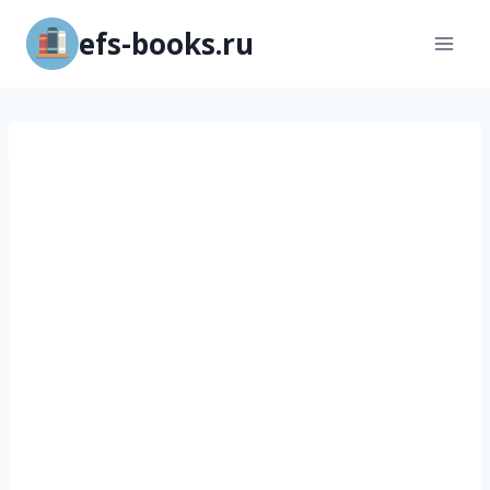
Перейти
efs-books.ru
к
содержимому