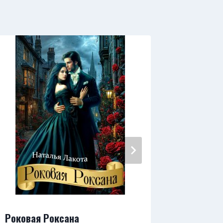
Роковая Роксана
Почти ц