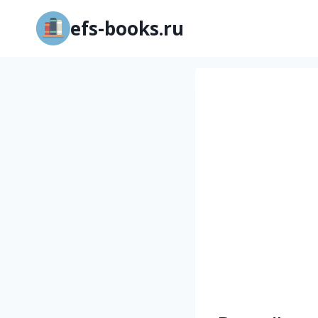
Перейти
efs-books.ru
к
содержимому