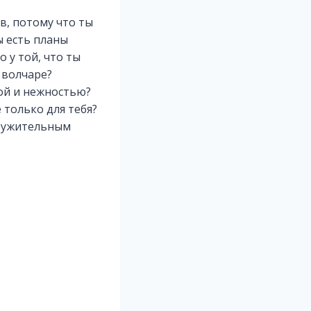
в, потому что ты
ы есть планы
 у той, что ты
 волчаре?
ой и нежностью?
 только для тебя?
кружительным