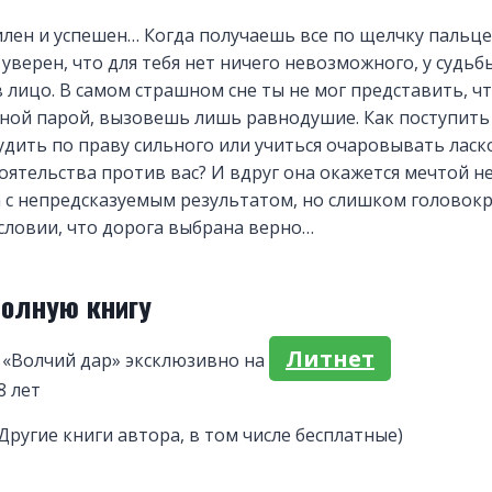
а
силен и успешен… Когда получаешь все по щелчку пальце
 уверен, что для тебя нет ничего невозможного, у судьб
 лицо. В самом страшном сне ты не мог представить, что
ной парой, вызовешь лишь равнодушие. Как поступить
дить по праву сильного или учиться очаровывать ласк
тоятельства против вас? И вдруг она окажется мечтой не
а с непредсказуемым результатом, но слишком голово
условии, что дорога выбрана верно…
полную книгу
Литнет
 «Волчий дар» эксклюзивно на
8 лет
(Другие книги автора, в том числе бесплатные)