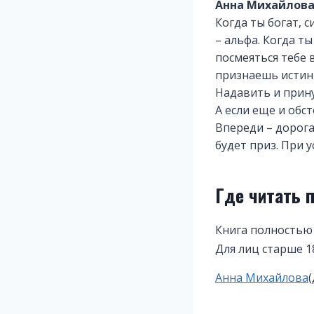
Анна Михайлов
Когда ты богат, 
– альфа. Когда ты
посмеяться тебе в
признаешь истин
Надавить и прину
А если еще и обс
Впереди – дорог
будет приз. При 
Где читать 
Книга полностью
Для лиц старше 1
Метки
Анна Михайлова
записи: