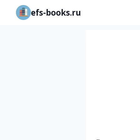
Перейти
efs-books.ru
к
содержимому