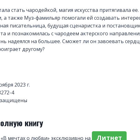
тала стать чародейкой, магия искусства притягивала ее
, а также Муз-фамильяр помогали ей создавать интере
ная писательница, будущая сценаристка и постановщик
а и познакомилась с чародеем актерского направления.
ень надеялся на большее. Сможет ли он завоевать серд
роиграет другому?
оября 2023 г.
8272-4
а защищены
полную книгу
Литнет
 «В мечтах о любви» эксклюзивно на