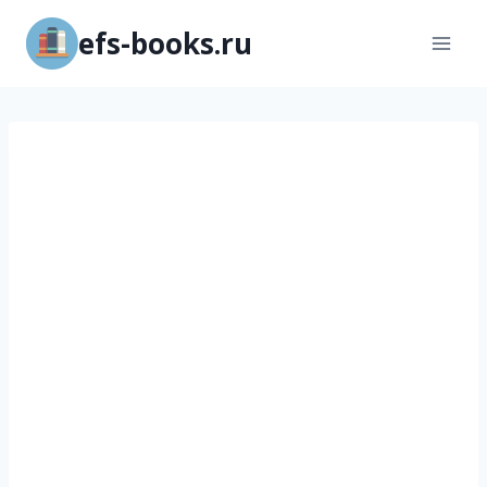
Перейти
efs-books.ru
к
содержимому