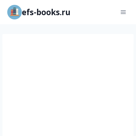
Перейти
efs-books.ru
к
содержимому