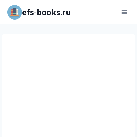
Перейти
efs-books.ru
к
содержимому