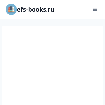
Перейти
efs-books.ru
к
содержимому