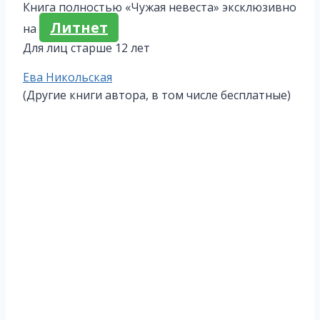
Книга полностью «Чужая невеста» эксклюзивно
Литнет
на
Для лиц старше 12 лет
Метки
Ева Никольская
записи:
(Другие книги автора, в том числе бесплатные)