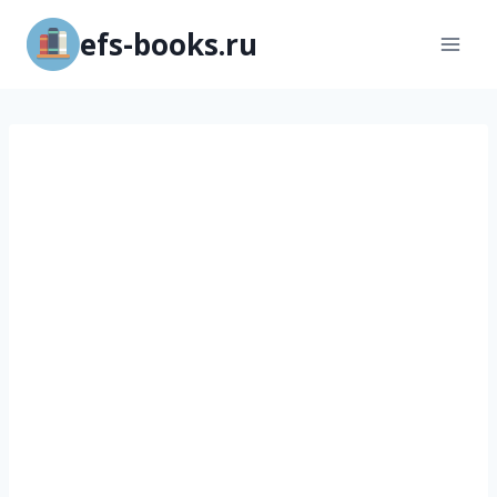
Перейти
efs-books.ru
к
содержимому