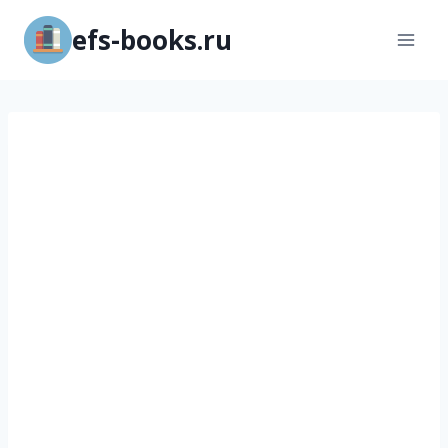
Перейти
efs-books.ru
к
содержимому