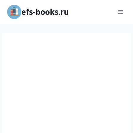
Перейти
efs-books.ru
к
содержимому