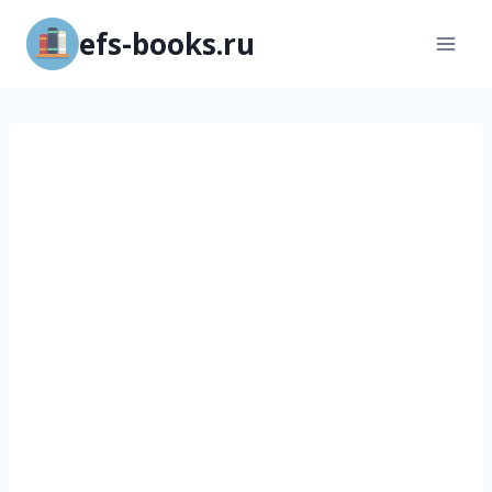
Перейти
efs-books.ru
к
содержимому