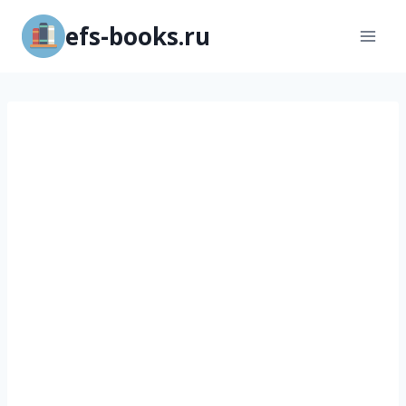
Перейти
efs-books.ru
к
содержимому