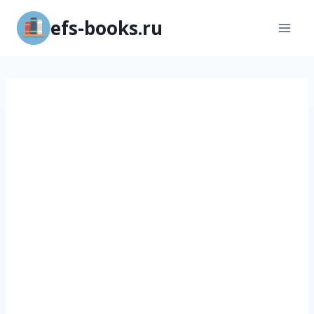
Перейти
efs-books.ru
к
содержимому