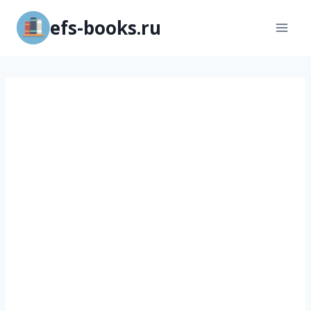
Перейти
efs-books.ru
к
содержимому