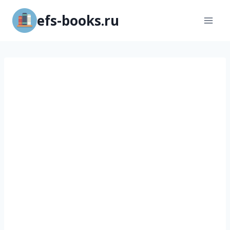
Перейти
efs-books.ru
к
содержимому