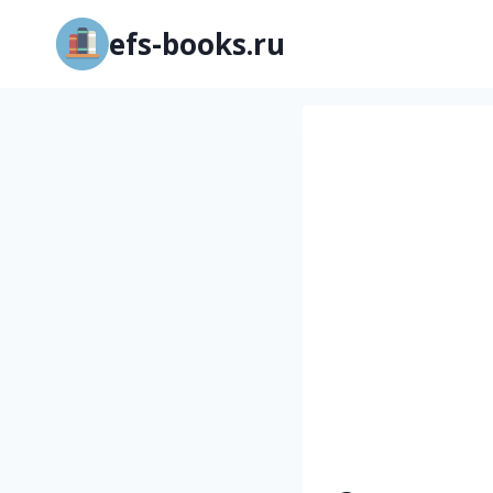
Перейти
efs-books.ru
к
содержимому