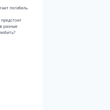
таит погибель.
м предстоит
 в разные
 любить?