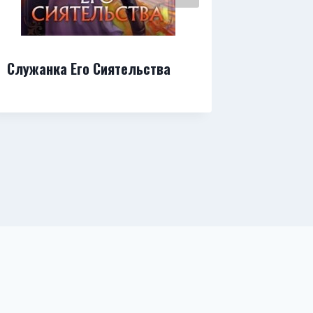
Служанка Его Сиятельства
Книга и 