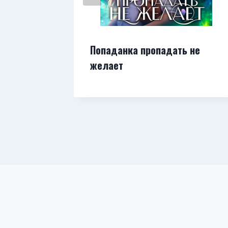
агии
Попаданка пропадать не
желает