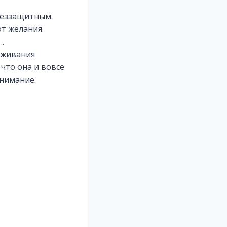
беззащитным.
от желания.
.
аживания
 что она и вовсе
внимание.