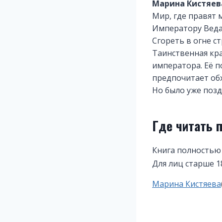
Марина Кистяев
Мир, где правят
Императору Ведан
Сгореть в огне с
Таинственная кра
императора. Её п
предпочитает обх
Но было уже позд
Где читать 
Книга полностью
Для лиц старше 1
Метки
Марина Кистяева
записи: