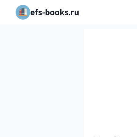
Перейти
efs-books.ru
к
содержимому