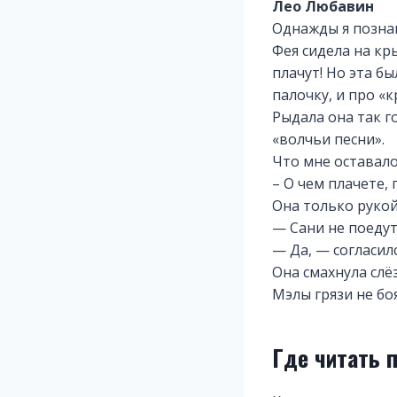
Лео Любавин
Однажды я познак
Фея сидела на кр
плачут! Но эта б
палочку, и про «
Рыдала она так г
«волчьи песни».
Что мне оставало
– О чем плачете,
Она только рукой
— Сани не поедут 
— Да, — согласилс
Она смахнула слёз
Мэлы грязи не боя
Где читать 