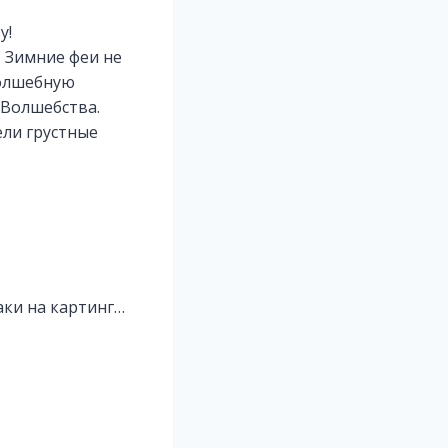
у!
. Зимние феи не
волшебную
 Волшебства.
ели грустные
баки на картинг…