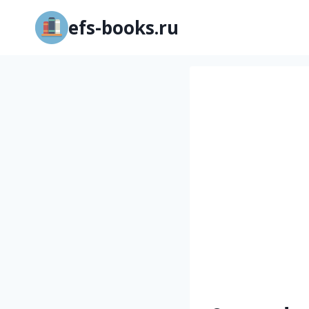
Перейти
efs-books.ru
к
содержимому