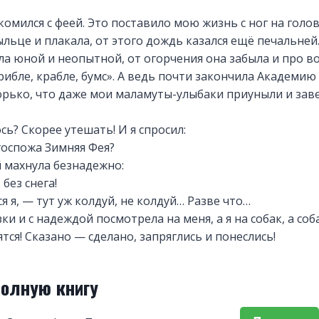
омился с феей. Это поставило мою жизнь с ног на голов
ыльце и плакала, от этого дождь казался ещё печальней
ыла юной и неопытной, от огорчения она забыла и про 
крибле, крабле, бумс». А ведь почти закончила Академию
орько, что даже мои маламуты-улыбаки приуныли и зав
сь? Скорее утешать! И я спросил:
 госпожа Зимняя Фея?
 махнула безнадежно:
без снега!
я я, — тут уж колдуй, не колдуй… Разве что…
ки и с надеждой посмотрела на меня, а я на собак, а со
тся! Сказано — сделано, запряглись и понеслись!
полную книгу