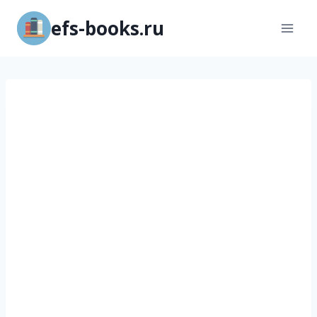
Перейти
efs-books.ru
к
содержимому