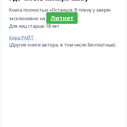
Книга полностью «Останься. В плену у зверя»
Литнет
эксклюзивно на
Для лиц старше 18 лет
Метки
Кира РАЙТ
записи:
(Другие книги автора, в том числе бесплатные)