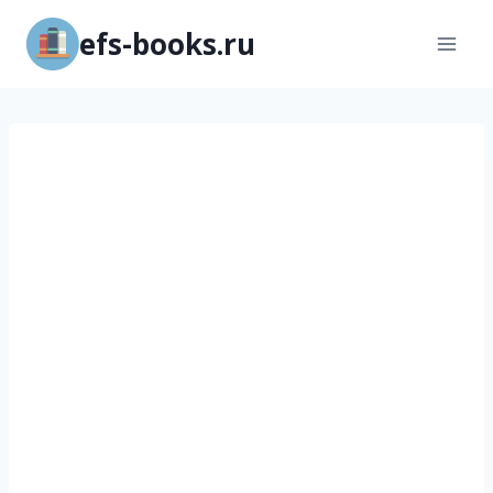
Перейти
efs-books.ru
к
содержимому