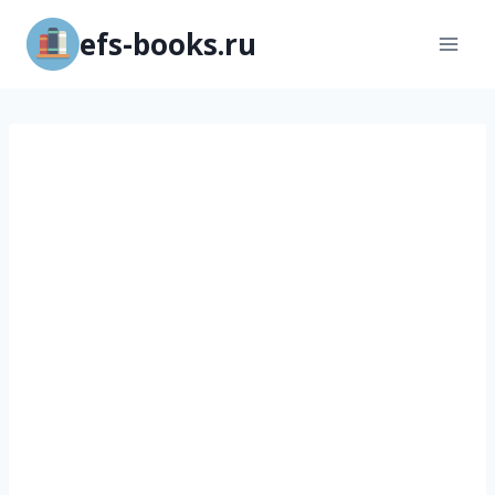
Перейти
efs-books.ru
к
содержимому