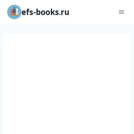
Перейти
efs-books.ru
к
содержимому